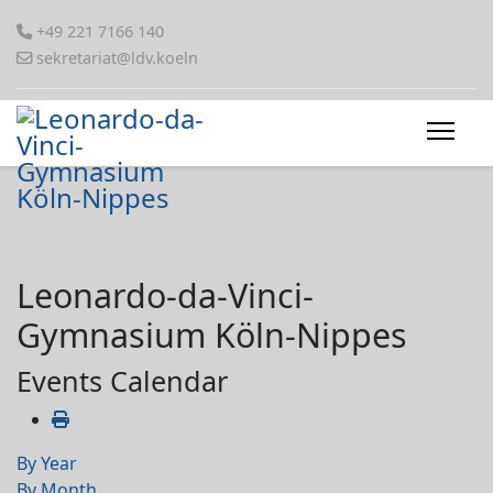
+49 221 7166 140
sekretariat@ldv.koeln
Leonardo-da-Vinci-
Gymnasium Köln-Nippes
Events Calendar
By Year
By Month