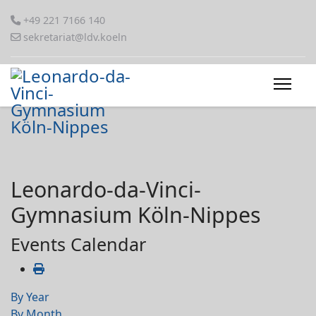
+49 221 7166 140
sekretariat@ldv.koeln
Leonardo-da-Vinci-
Gymnasium Köln-Nippes
Events Calendar
By Year
By Month