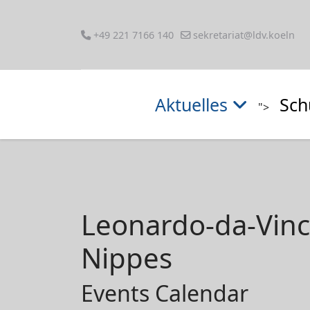
+49 221 7166 140
sekretariat@ldv.koeln
Aktuelles
Sch
">
Leonardo-da-Vin
Nippes
Events Calendar