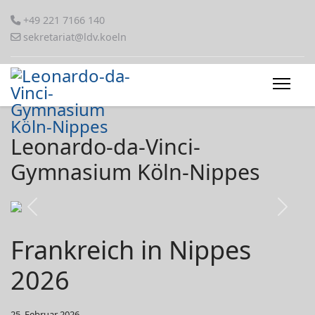
+49 221 7166 140
sekretariat@ldv.koeln
Leonardo-da-Vinci-
Gymnasium Köln-Nippes
Previous
Next
Frankreich in Nippes
2026
25. Februar 2026