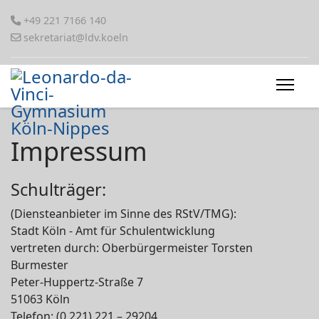
+49 221 7166 140
sekretariat@ldv.koeln
Impressum
Schulträger:
(Diensteanbieter im Sinne des RStV/TMG):
Stadt Köln - Amt für Schulentwicklung
vertreten durch: Oberbürgermeister Torsten
Burmester
Peter-Huppertz-Straße 7
51063 Köln
Telefon: (0 221) 221 – 29204