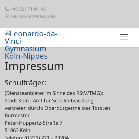
+49 221 7166 140
sekretariat@ldv.koeln
Impressum
Schulträger:
(Diensteanbieter im Sinne des RStV/TMG):
Stadt Köln - Amt für Schulentwicklung
vertreten durch: Oberbürgermeister Torsten
Burmester
Peter-Huppertz-Straße 7
51063 Köln
Telefon: (0 221) 221 – 29204