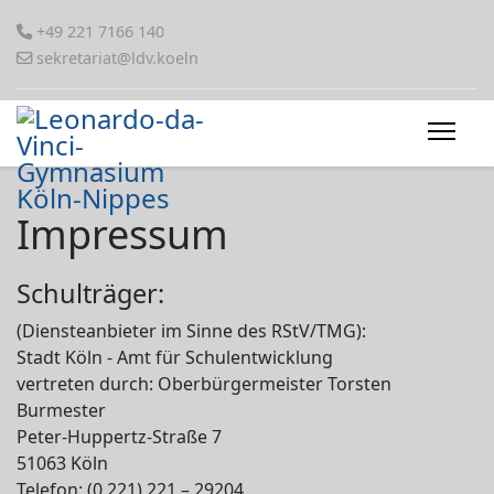
+49 221 7166 140
sekretariat@ldv.koeln
Impressum
Schulträger:
(Diensteanbieter im Sinne des RStV/TMG):
Stadt Köln - Amt für Schulentwicklung
vertreten durch: Oberbürgermeister Torsten
Burmester
Peter-Huppertz-Straße 7
51063 Köln
Telefon: (0 221) 221 – 29204