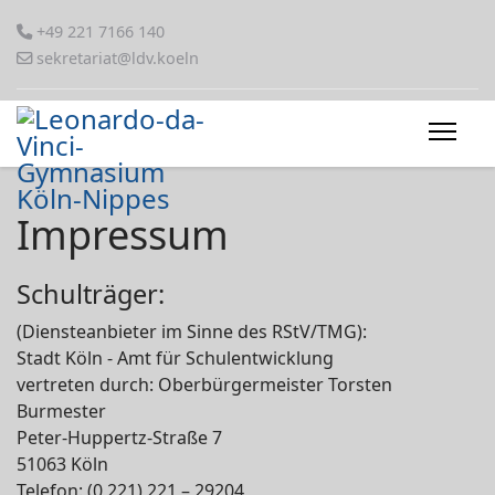
+49 221 7166 140
sekretariat@ldv.koeln
Impressum
Schulträger:
(Diensteanbieter im Sinne des RStV/TMG):
Stadt Köln - Amt für Schulentwicklung
vertreten durch: Oberbürgermeister Torsten
Burmester
Peter-Huppertz-Straße 7
51063 Köln
Telefon: (0 221) 221 – 29204